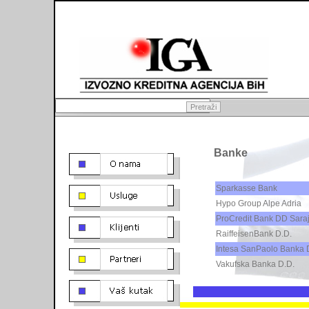
Institucionalni razvoj
Uprava
Organizacija
Regulativa
Osoblje
Mediji o nama
Kreditno osiguranje
Banke
Financijski izvještaji
Faktoring
Korupcija
Garancije
Sparkasse Bank
Hypo Group Alpe Adria
Boniteti
Asocijacije
Klijenti
ProCredit Bank DD Sara
Banke
RaiffeisenBank D.D.
Industrije
Intesa SanPaolo Banka 
Institucije
Vakufska Banka D.D.
IKA
Novosti
LogIn za klijente
Bilten
IGA Blog