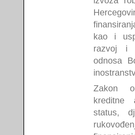
izvoza ro
Hercegov
finansiran
kao i usp
razvoj i
odnosa B
inostranst
Zakon o
kreditne 
status, dj
rukovođenj