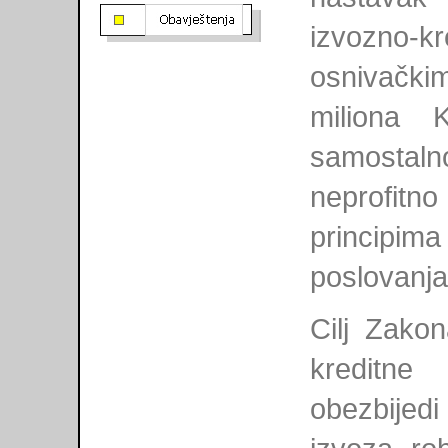
Konkursi
izvozno-
Javne nabavke
osnivač
miliona 
samosta
neprofitno
principima 
poslovanja
Cilj Zako
kreditne
obezbijed