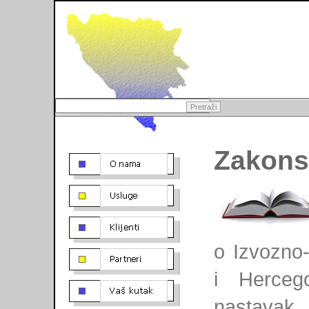
Institucionalni razvoj
Uprava
Organizacija
Regulativa
Osoblje
Mediji o nama
Zakons
Kreditno osiguranje
Financijski izvještaji
Faktoring
Korupcija
Garancije
Boniteti
Asocijacije
Klijenti
Banke
Industrije
o Izvozno-
Institucije
IKA
i Herceg
Novosti
LogIn za klijente
Bilten
IGA Blog
nastavak